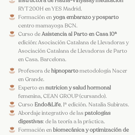
Instructora de Hatha-Vinyasay meditación
RYT 200H en YES Madrid.
Formación en
yoga embarazo y posparto
centro mamayoga BCN.
Curso de
Asistencia al Parto en Casa 10ª
edición: Asociación Catalana de Llevadoras y
Asociación Catalana de Llevadoras de Parto
en Casa. Barcelona.
Profesora de
hipnoparto
metodología Nacer
en Grande.
Experto en
nutricion y salud hormonal
femenina, CEAN GROUP (cursando).
Curso
Endo&Life
, 1ª edición. Natalia Subirats.
Abordaje integrativo de las
patologías
digestivas
: de la teoría a la práctica.
Formación en
biomecánica y optimización de